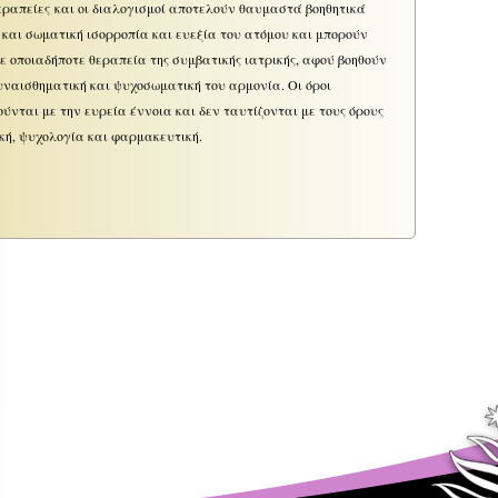
ραπείες και οι διαλογισμοί αποτελούν θαυμαστά βοηθητικά
 και σωματική ισορροπία και ευεξία του ατόμου και μπορούν
οποιαδήποτε θεραπεία της συμβατικής ιατρικής, αφού βοηθούν
υναισθηματική και ψυχοσωματική του αρμονία. Οι όροι
ύνται με την ευρεία έννοια και δεν ταυτίζονται με τους όρους
κή, ψυχολογία και φαρμακευτική.