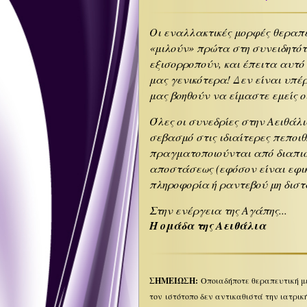
Οι εναλλακτικές μορφές θεραπε
«μιλούν» πρώτα στη συνειδητότ
εξισορροπούν, και έπειτα αυτό
μας γενικότερα! Δεν είναι υπ
μας βοηθούν να είμαστε εμείς οι
Όλες οι συνεδρίες στην Αειθάλ
σεβασμό στις ιδιαίτερες πεποιθ
πραγματοποιούνται από διαπισ
αποστάσεως (εφόσον είναι εφικ
πληροφορία ή ραντεβού μη διστ
Στην ενέργεια της Αγάπης...
Η ομάδα της Αειθάλια
ΣΗΜΕΙΩΣΗ:
Οποιαδήποτε θεραπευτική μέ
τον ιστότοπο δεν αντικαθιστά την ιατρικ