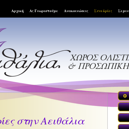
Αρχική
Ας Γνωριστούμε
Ανακοινώσεις
Συνεδρίες
Σεμιν
ίες στην Αειθάλια