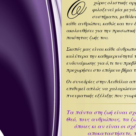
χώρος ολιστικής αρ
φιλοξενεί μία μεγά
συστήματα, μεθόδους
κάθε ανθρώπου, καθώς και τον δ
ακολουθήσει για την προσωπική
ποιότητας ζωής του.
Σκοπός μας είναι κάθε άνθρωπος
καλύτερα την καθημερινότητά τ
ενδυνάμωσης για ό,τι τον προβ
προχωρήσει στο επόμενο βήμα τ
Οι συνεδρίες στην Αειθάλια απ
επιθυμεί απλώς να χαλαρώσει» 
πνευματικής εξέλιξης που γνωρίζ
Τα πάντα στη ζωή είναι σχέ
Θεό, τους ανθρώπους, τα ζ
όποιες κι αν είναι οι σ
αποκαταστήσετε, το