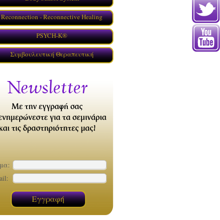
Reconnection - Reconnective Healing
Φάση XIII
PSYCH-K®
Συμβουλευτική Θεραπευτική
μα:
il: