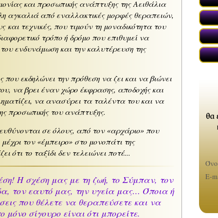
μονίας και προσωπικής ανάπτυξης της Αειθάλια
λη αγκαλιά από εναλλακτικές μορφές θεραπειών,
 και τεχνικές, που τιμούν τη μοναδικότητα του
ιαφορετικό τρόπο ή δρόμο που επιθυμεί να
 του ενδυνάμωση και την καλυτέρευση της
 που εκδηλώνει την πρόθεση να ζει και να βιώνει
ου, να βρει έναν χώρο έκφρασης, αποδοχής και
ληματίζει, να ανασύρει τα ταλέντα του και να
ης προσωπικής του ανάπτυξης.
ευθύνονται σε όλους, από τον «αρχάριο» που
μέχρι τον «έμπειρο» στο μονοπάτι της
ει ότι το ταξίδι δεν τελειώνει ποτέ...
Όνο
E-ma
ση! Η σχέση μας με τη ζωή, το Σύμπαν, τον
ώα, τον εαυτό μας, την υγεία μας… Όποια ή
χέσεις που θέλετε να θεραπεύσετε και να
 μόνο σίγουρο είναι ότι μπορείτε.