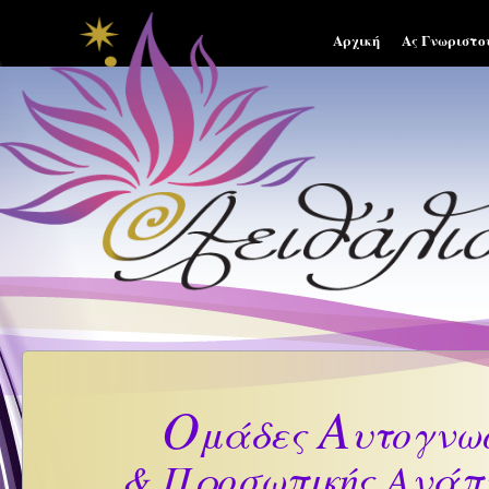
Αρχική
Ας Γνωριστο
Ο
Α
μάδες
υτογνω
& Προσωπικής Ανάπ