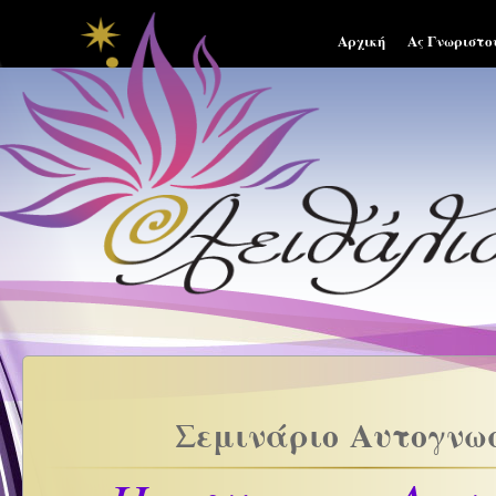
Αρχική
Ας Γνωριστο
Σεμινάριο Αυτογνω