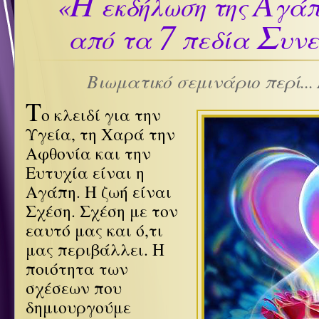
Η
Α
«
εκδήλωση της
γά
7
Σ
από τα
πεδία
υνε
Βιωματικό σεμινάριο περί...
Τ
ο κλειδί για την
Υγεία, τη Χαρά την
Αφθονία και την
Ευτυχία είναι η
Αγάπη. Η ζωή είναι
Σχέση. Σχέση με τον
εαυτό μας και ό,τι
μας περιβάλλει. Η
ποιότητα των
σχέσεων που
δημιουργούμε