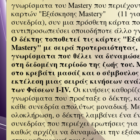
γνωρίσματα του Mastery που περιέχον
καρτών "Εξάσκησης Mastery"
(11 γι
συνεδρία)
, συν μια πρόσθετη κάρτα π
αντιπροσωπεύσει οποιοδήποτε άλλο γ
Ο δέκτης τοποθετεί
τις κάρτες
"Εξά
Mastery"
με σειρά προτεραιότητας
,
γνωρίσματα που θέλει να δυναμώσε
στη δεδομένη περίοδο της ζωής του.
στο κρεβάτι μασάζ και ο σύμβουλος
εκτέλεση
μιας σειράς κινήσεων ανά
των Φάσεων I-IV.
Οι κινήσεις καθορίζ
γνωρίσματα που προέταξε ο δέκτης, κ
κάθε συνεδρία απολύτως μοναδική. Μ
ολοκλήρωση, ο δέκτης λαμβάνει
ένα έ
συνεδρίας
που περιέχει ερωτήσεις για 
καθώς αρχίζει να δυναμώνει την εξάσκ
στην καθημερινή του ζωή.