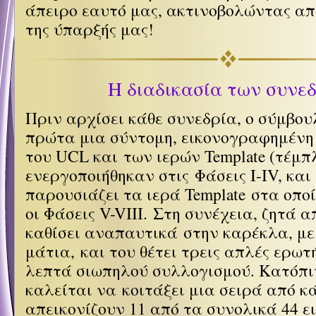
άπειρο εαυτό μας, ακτινοβολώντας απ
της ύπαρξής μας!
Η διαδικασία των συνε
Πριν αρχίσει κάθε συνεδρία, ο σύμβο
πρώτα μια σύντομη, εικονογραφημέν
του UCL και των ιερών Template (
τέμπ
ενεργοποιήθηκαν στις Φάσεις I-IV, και
παρουσιάζει τα ιερά Template στα οπο
οι Φάσεις V-VIII.
Στη συνέχεια, ζητά α
καθίσει αναπαυτικά στην καρέκλα, με
μάτια, και του θέτει τρεις απλές ερωτ
λεπτά σιωπηλού συλλογισμού. Κατόπιν
καλείται να κοιτάξει μια σειρά από κ
απεικονίζουν 11 από τα συνολικά 44 