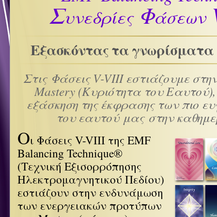
Σ
Φ
V
υνεδρίες
άσεων
Εξασκόντας τα γνωρίσματα 
Στις Φάσεις V-VIII εστιάζουμε στη
Mastery (Κυριότητα του Εαυτού),
εξάσκηση της έκφρασης των πιο ε
του εαυτού μας στην καθημερ
Ο
ι Φάσεις V-VIII της EMF
Balancing Technique®
(Τεχνική Εξισορρόπησης
Ηλεκτρομαγνητικού Πεδίου)
εστιάζουν στην ενδυνάμωση
των ενεργειακών προτύπων