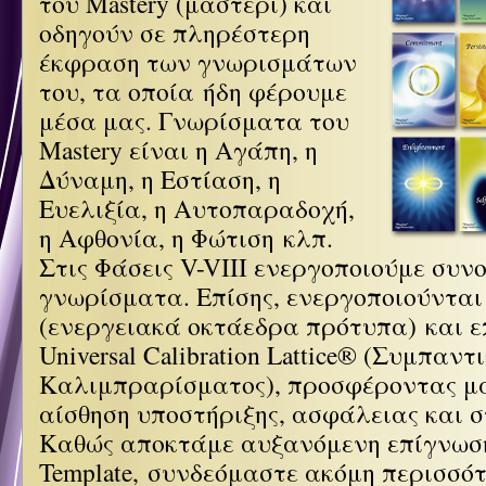
του Mastery (μάστερι) και
οδηγούν σε πληρέστερη
έκφραση των γνωρισμάτων
του, τα οποία ήδη φέρουμε
μέσα μας. Γνωρίσματα του
Mastery είναι η Αγάπη, η
Δύναμη, η Εστίαση, η
Ευελιξία, η Αυτοπαραδοχή,
η Αφθονία, η Φώτιση κλπ.
Στις Φάσεις V-VIII ενεργοποιούμε συν
γνωρίσματα. Επίσης, ενεργοποιούνται 
(
ενεργειακά οκτάεδρα πρότυπα
) και 
Universal Calibration Lattice® (Συμπαν
Καλιμπραρίσματος), προσφέροντας μ
αίσθηση υποστήριξης, ασφάλειας και 
Καθώς αποκτάμε αυξανόμενη επίγνωση
Template, συνδεόμαστε ακόμη περισσότ