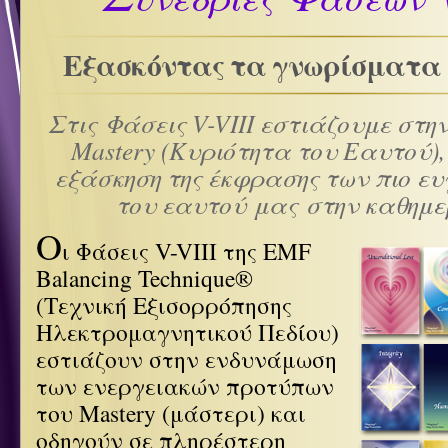
Εξασκόντας τα γνωρίσματα 
Στις Φάσεις V-VIII εστιάζουμε στη
Mastery (Κυριότητα του Εαυτού),
εξάσκηση της έκφρασης των πιο ε
του εαυτού μας στην καθημερ
Ο
ι Φάσεις V-VIII της EMF
Balancing Technique®
(Τεχνική Εξισορρόπησης
Ηλεκτρομαγνητικού Πεδίου)
εστιάζουν στην ενδυνάμωση
των ενεργειακών προτύπων
του Mastery (μάστερι) και
οδηγούν σε πληρέστερη