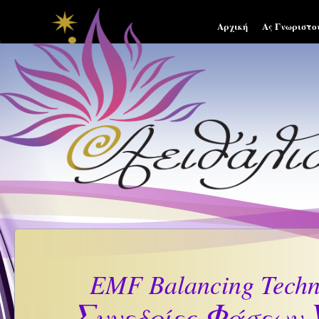
Αρχική
Ας Γνωριστο
EMF Balancing Techn
Σ
Φ
V
υνεδρίες
άσεων