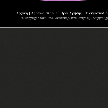
Αρχική
Ας γνωριστούμε
Όροι Χρήσης
Πνευματικά Δ
|
|
|