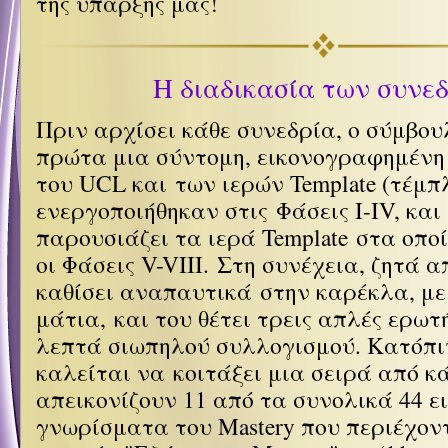
της ύπαρξής μας!
Η διαδικασία των συνε
Πριν αρχίσει κάθε συνεδρία, ο σύμβο
πρώτα μια σύντομη, εικονογραφημέν
του UCL και των ιερών Template (
τέμπ
ενεργοποιήθηκαν στις Φάσεις I-IV, και
παρουσιάζει τα ιερά Template στα οπο
οι Φάσεις V-VIII.
Στη συνέχεια, ζητά α
καθίσει αναπαυτικά στην καρέκλα, με
μάτια, και του θέτει τρεις απλές ερωτ
λεπτά σιωπηλού συλλογισμού. Κατόπιν
καλείται να κοιτάξει μια σειρά από κ
απεικονίζουν 11 από τα συνολικά 44 
γνωρίσματα του Mastery που περιέχον