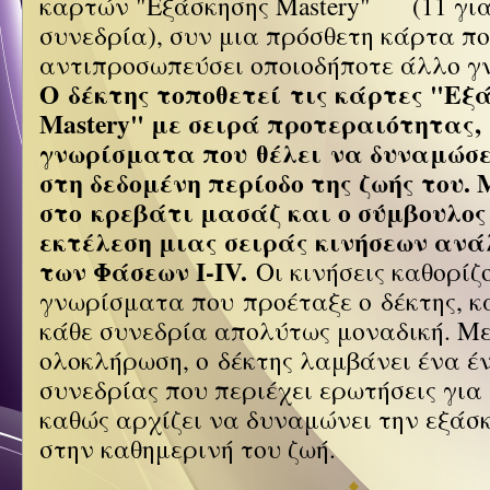
καρτών "Εξάσκησης Mastery"
(11 γι
συνεδρία)
, συν μια πρόσθετη κάρτα π
αντιπροσωπεύσει οποιοδήποτε άλλο γ
Ο δέκτης τοποθετεί
τις κάρτες
"Εξά
Mastery"
με σειρά προτεραιότητας
,
γνωρίσματα που θέλει να δυναμώσε
στη δεδομένη περίοδο της ζωής του.
στο κρεβάτι μασάζ και ο σύμβουλος
εκτέλεση
μιας σειράς κινήσεων ανά
των Φάσεων I-IV.
Οι κινήσεις καθορίζ
γνωρίσματα που προέταξε ο δέκτης, κ
κάθε συνεδρία απολύτως μοναδική. Μ
ολοκλήρωση, ο δέκτης λαμβάνει
ένα έ
συνεδρίας
που περιέχει ερωτήσεις για 
καθώς αρχίζει να δυναμώνει την εξάσκ
στην καθημερινή του ζωή.